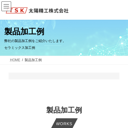
コ
ナ
ン
ビ
テ
ゲ
ン
ー
ツ
シ
へ
ョ
製品加工例
ス
ン
キ
に
弊社の製品加工例をご紹介いたします。
ッ
移
セラミックス加工例
プ
動
HOME
製品加工例
製品加工例
WORKS